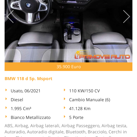
35.900 Euro
BMW 118 d 5p. Msport
Usato, 06/2021
110 KW/150 CV
Diesel
Cambio Manuale (6)
1.995 Cm³
41.128 Km
Bianco Metallizzato
5 Porte
ABS, Airbag, Airbag laterali, Airbag Passeggero, Airbag testa,
Autoradio, Autoradio digitale, Bluetooth, Bracciolo, Cerchi in