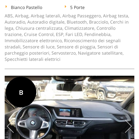
Bianco Pastello
5 Porte
ABS, Airbag, Airbag laterali, Airbag Passeggero, Airbag testa,
Autoradio, Autoradio digitale, Bluetooth, Bracciolo, Cerchi in
lega, Chiusura centralizzata, Climatizzatore, Controllo
trazione, Cruise Control, ESP, Fari LED, Fendinebbia,
Immobilizzatore elettronico, Riconoscimento dei segnali
stradali, Sensore di luce, Sensore di pioggia, Sensori di
parcheggio posteriori, Servosterzo, Navigatore satellitare,
Specchietti laterali elettrici