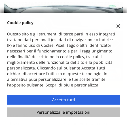
Cookie policy
Questo sito e gli strumenti di terze parti in esso integrati
trattano dati personali (es. dati di navigazione o indirizzi
IP) e fanno uso di Cookie, Pixel, Tags o altri identificatori
necessari per il funzionamento e per il raggiungimento
delle finalità descritte nella cookie policy, tra cui il
miglioramento delle funzionalità del sito e la pubblicità
personalizzata. Cliccando sul pulsante Accetta Tutti
dichiari di accettare l'utilizzo di queste tecnologie. In
alternativa puoi personalizzare le tue scelte tramite
36.300 Euro
l'apposito pulsante. Scopri di più e personalizza.
iva esposta
Accetta tutti
BMW 120 d 5p. Msport
Personalizza le impostazioni
Usato, 02/2023
140 KW/190 CV
Diesel
Cambio Automatico (8)