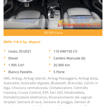
38.950 Euro
BMW 118 d 5p. Msport
Usato, 05/2021
110 KW/150 CV
Diesel
Cambio Manuale (6)
1.995 Cm³
35.900 Km
Bianco Pastello
5 Porte
ABS, Airbag, Airbag laterali, Airbag Passeggero, Airbag testa,
Autoradio, Autoradio digitale, Bluetooth, Bracciolo, Cerchi in
lega, Chiusura centralizzata, Climatizzatore, Controllo
trazione, Cruise Control, ESP, Fari LED, Fendinebbia,
Immobilizzatore elettronico, Riconoscimento dei segnali
stradali, Sensore di luce, Sensore di pioggia, Sensori di