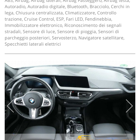
ABS, Airbag, Airbag laterali, Airbag Passeggero, Airbag testa,
Autoradio, Autoradio digitale, Bluetooth, Bracciolo, Cerchi in
lega, Chiusura centralizzata, Climatizzatore, Controllo
trazione, Cruise Control, ESP, Fari LED, Fendinebbia,
Immobilizzatore elettronico, Riconoscimento dei segnali
stradali, Sensore di luce, Sensore di pioggia, Sensori di
parcheggio posteriori, Servosterzo, Navigatore satellitare,
Specchietti laterali elettrici