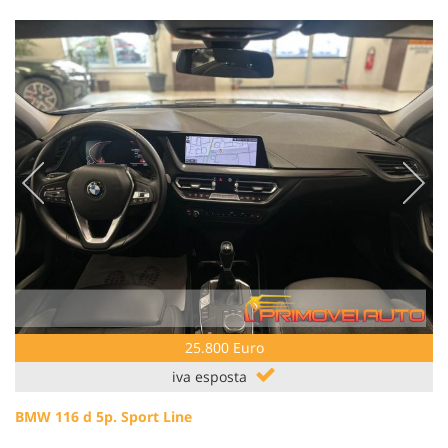
Salva
le
impostazioni
25.800 Euro
iva esposta
BMW 116 d 5p. Sport Line