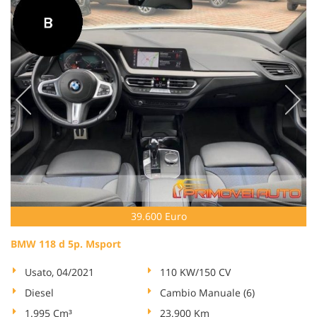
39.600 Euro
BMW 118 d 5p. Msport
Usato, 04/2021
110 KW/150 CV
Diesel
Cambio Manuale (6)
1.995 Cm³
23.900 Km