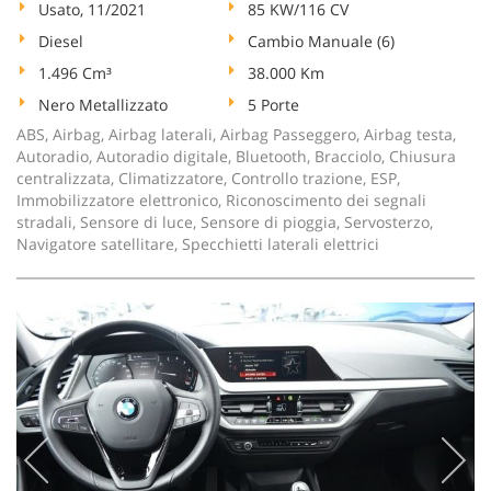
Usato, 11/2021
85 KW/116 CV
Diesel
Cambio Manuale (6)
1.496 Cm³
38.000 Km
Nero Metallizzato
5 Porte
ABS, Airbag, Airbag laterali, Airbag Passeggero, Airbag testa,
Autoradio, Autoradio digitale, Bluetooth, Bracciolo, Chiusura
centralizzata, Climatizzatore, Controllo trazione, ESP,
Immobilizzatore elettronico, Riconoscimento dei segnali
stradali, Sensore di luce, Sensore di pioggia, Servosterzo,
Navigatore satellitare, Specchietti laterali elettrici