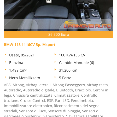
36.500 Euro
BMW 118 i 116CV 5p. Msport
Usato, 05/2021
100 KW/136 CV
Benzina
Cambio Manuale (6)
1.499 Cm³
31.200 Km
Nero Metallizzato
5 Porte
ABS, Airbag, Airbag laterali, Airbag Passeggero, Airbag testa,
Autoradio, Autoradio digitale, Bluetooth, Bracciolo, Cerchi in
lega, Chiusura centralizzata, Climatizzatore, Controllo
trazione, Cruise Control, ESP, Fari LED, Fendinebbia,
Immobilizzatore elettronico, Riconoscimento dei segnali
stradali, Sensore di luce, Sensore di pioggia, Sensori di
parcheggio posteriori, Servosterzo, Navigatore satellitare,