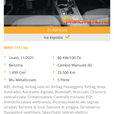
21.900 Euro
iva esposta
BMW 116 i 5p.
Usato, 11/2021
80 KW/109 CV
Benzina
Cambio Manuale (6)
1.499 Cm³
23.500 Km
Blu Metallizzato
5 Porte
ABS, Airbag, Airbag laterali, Airbag Passeggero, Airbag testa,
Autoradio, Autoradio digitale, Bluetooth, Bracciolo, Chiusura
centralizzata, Climatizzatore, Controllo trazione, ESP,
Immobilizzatore elettronico, Riconoscimento dei segnali
stradali, Sensore di luce, Sensore di pioggia, Servosterzo,
Navigatore satellitare, Specchietti laterali elettrici