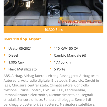
40.300 Euro
BMW 118 d 5p. Msport
Usato, 05/2021
110 KW/150 CV
Diesel
Cambio Manuale (6)
1.995 Cm³
17.100 Km
Nero Metallizzato
5 Porte
ABS, Airbag, Airbag laterali, Airbag Passeggero, Airbag testa,
Autoradio, Autoradio digitale, Bluetooth, Bracciolo, Cerchi in
lega, Chiusura centralizzata, Climatizzatore, Controllo
trazione, Cruise Control, ESP, Fari LED, Fendinebbia,
Immobilizzatore elettronico, Riconoscimento dei segnali
stradali, Sensore di luce, Sensore di pioggia, Sensori di
parcheggio posteriori, Servosterzo, Navigatore satellitare,