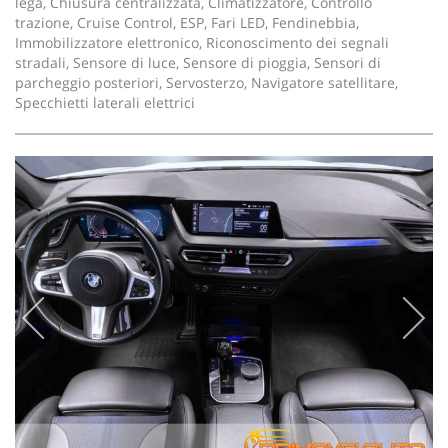
lega, Chiusura centralizzata, Climatizzatore, Controllo
trazione, Cruise Control, ESP, Fari LED, Fendinebbia,
Immobilizzatore elettronico, Riconoscimento dei segnali
stradali, Sensore di luce, Sensore di pioggia, Sensori di
parcheggio posteriori, Servosterzo, Navigatore satellitare,
Specchietti laterali elettrici