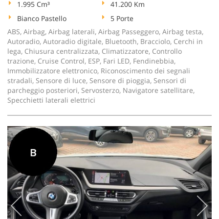
1.995 Cm³
41.200 Km
Bianco Pastello
5 Porte
ABS, Airbag, Airbag laterali, Airbag Passeggero, Airbag testa,
Autoradio, Autoradio digitale, Bluetooth, Bracciolo, Cerchi in
lega, Chiusura centralizzata, Climatizzatore, Controllo
trazione, Cruise Control, ESP, Fari LED, Fendinebbia,
Immobilizzatore elettronico, Riconoscimento dei segnali
stradali, Sensore di luce, Sensore di pioggia, Sensori di
parcheggio posteriori, Servosterzo, Navigatore satellitare,
Specchietti laterali elettrici