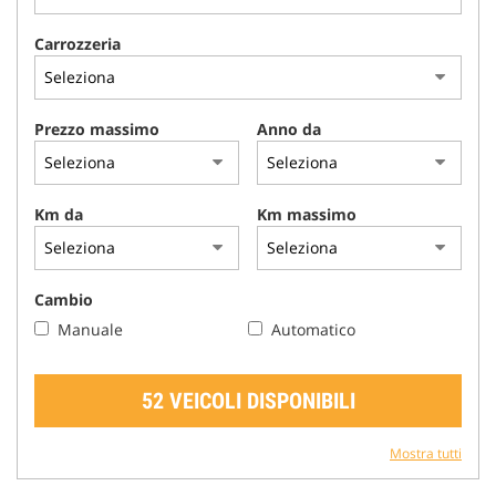
tracciamento
che
Carrozzeria
adottiamo
per
offrire
le
Prezzo massimo
Anno da
funzionalità
e
svolgere
le
Km da
Km massimo
attività
di
seguito
descritte.
Cambio
Per
Manuale
Automatico
ottenere
maggiori
informazioni
52 VEICOLI DISPONIBILI
sull'utilità
e
sul
Mostra tutti
funzionamento
di