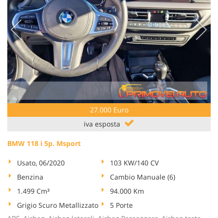
27.000 Euro
iva esposta
BMW 118 i 5p. Msport
Usato, 06/2020
103 KW/140 CV
Benzina
Cambio Manuale (6)
1.499 Cm³
94.000 Km
Grigio Scuro Metallizzato
5 Porte