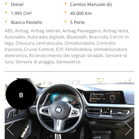
Diesel
Cambio Manuale (6)
1.995 Cm³
40.000 Km
Bianco Pastello
5 Porte
ABS, Airbag, Airbag laterali, Airbag Passeggero, Airbag testa,
Autoradio, Autoradio digitale, Bluetooth, Bracciolo, Cerchi in
lega, Chiusura centralizzata, Climatizzatore, Controllo
trazione, Cruise Control, ESP, Fendinebbia, Immobilizzatore
elettronico, Riconoscimento dei segnali stradali, Sensore di
luce, Sensore di pioggia, Servosterzo