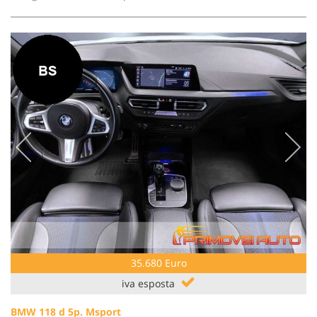
35.680 Euro
iva esposta
BMW 118 d 5p. Msport