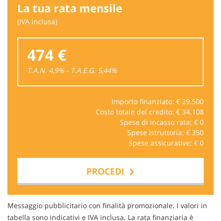
La tua rata mensile
(IVA inclusa)
474 €
T.A.N. 4,9% - T.A.E.G.
5,44
%
Importo finanziato: €
29.500
Costo totale del credito: €
34.108
Spese di incasso rata: €
0
Spese istruttoria: €
350
Spese assicurative: €
0
PROCEDI
Contattaci
Messaggio pubblicitario con finalità promozionale. I valori in
tabella sono indicativi e IVA inclusa. La rata finanziaria è