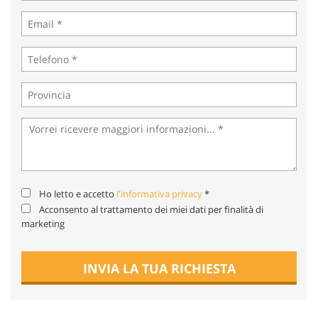
tta
ti
mpre
Cookie necessari
litato
Cookie delle preferenze
Cookie per il miglioramento dell'esperienza utente
Cookie analitici
Ho letto e accetto
l'informativa privacy
*
Cookie di marketing
Acconsento al trattamento dei miei dati per finalità di
marketing
Leggi
INVIA LA TUA RICHIESTA
la
cookie
policy