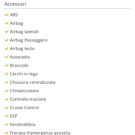
Accessori
Salva
le
ABS
impostazioni
Airbag
Airbag laterali
Airbag Passeggero
Airbag testa
Autoradio
Bracciolo
Cerchi in lega
Chiusura centralizzata
Climatizzatore
Controllo trazione
Cruise Control
ESP
Fendinebbia
Frenata d'emergenza assistita