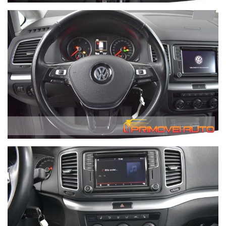
Migliaia di clienti hanno acquistato da noi da tutta Italia.
ABS Cruise control adattivo Avviso di distanza Pneumatico per
tutte le stagioni Bracciolo Assistenza alla partenza in salita
Fari bi-xeno Bluetooth Computer di bordo Lettore CD Barre
sul tetto Elettr. Finestre Elettr. Specchietto retrovisore Elettr.
Regolazione del sedile Elettr. Immobilizzatore esp Assistenza
abbaglianti Viva voce Garanzia Divisorio del bagagliaio
Limitatore di velocità Specchietto retrovisore interno autom.
Screening off Isofix Luci diurne a LED Cerchi in lega Sensore
di luce Supporto lombare Avviso di affaticamento Volante
multifunzione Navigazione Antinebbia Veicolo non fumatori
Assistenza alla frenata di emergenza Sistema di chiamata di
emergenza Kit di soccorso stradale Sensore pioggia
Monitoraggio della pressione dei pneumatici Pulizia dei fari
Servosterzo Sedili riscaldati Impianto audio Sospensioni
sportive Pacchetto sportivo Sedili sportivi Lane Keeping Assist
Riscaldamento Sistema di avvio/arresto automatico Assistenza
all'angolo cieco Touchscreen Controllo di trazione
Sintonizzatore/Radio USB Riconoscimento dei segnali stradali
Pacchetto invernale Centralizzata Sensori Retrocamera