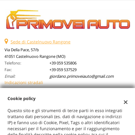
Sede di Castelnuovo Rangone
Via Della Pace, 57/b
41051 Castelnuovo Rangone (MO)
Telefono:
+39 059 535806
Fax:
+39 059 537529
Email:
giordano.primoveiauto@gmail.com
Indicazioni stradali
Cookie policy
Dati fiscali:
Questo sito e gli strumenti di terze parti in esso integrati
Primovei Auto Srl
trattano dati personali (es. dati di navigazione o indirizzi
Via Della Pace, 57/b, Castelnuovo Rangone (MO)
IP) e fanno uso di Cookie, Pixel, Tags o altri identificatori
C.F/P.IVA:
03026710362
necessari per il funzionamento e per il raggiungimento
Registro delle imprese:
MO
delle finalità descritte nella cookie policy, tra cui il