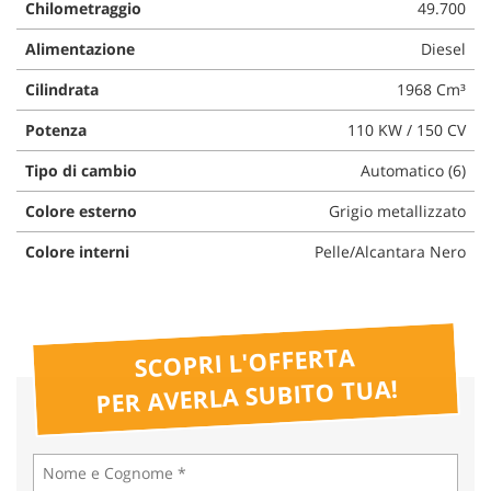
Chilometraggio
49.700
questi
strumenti
Alimentazione
Diesel
di
tracciamento
Cilindrata
1968 Cm³
si
Potenza
110 KW / 150 CV
rimanda
alla
Tipo di cambio
Automatico (6)
cookie
policy.
Colore esterno
Grigio metallizzato
Puoi
rivedere
Colore interni
Pelle/Alcantara Nero
e
modificare
le
tue
scelte
SCOPRI L'OFFERTA
in
PER AVERLA SUBITO TUA!
qualsiasi
momento.