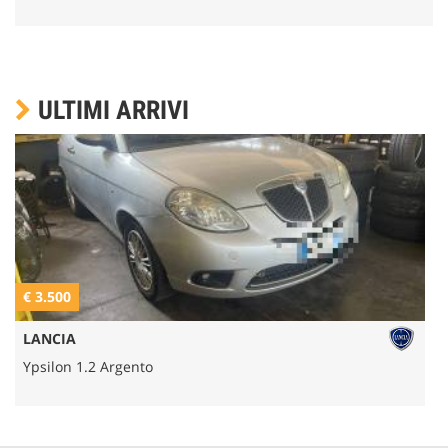
ULTIMI ARRIVI
€ 3.500
€
LANCIA
Ypsilon 1.2 Argento