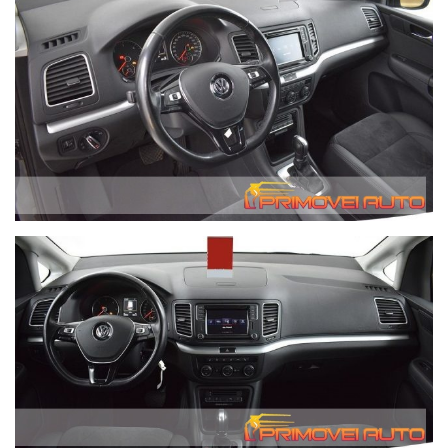
sono limitate e potrebbero esaurirsi rapidamente. I contratti
saranno convalidati solo a seguito di verifica sulla
disponibilità.
I prezzi esposti,salvo quanto eventualmente indicato, sono già
scontati. Abbiamo parecchi depositi quindi non tutte le auto
sono in salone.
Il valore dell'auto usata da permutare verrà da noi
determinato solo in base alle condizioni effettive del veicolo
dopo averlo esaminato. Le valutazioni fatte telefonicamente
saranno quindi del tutto indicative.
Per ottenere velocemente le informazioni desiderate,
invitiamo gli interessati a telefonare. Le chiamate ricevute
ottengono una risposta prioritaria e immediata mentre i
messaggi di posta elettronica potrebbero essere gestiti in
tempo meno rapidi.
Possibilità di consegna anche a domicilio con mezzo
attrezzato - il costo di questo servizio varia in base a i
chilometri di percorrenza. Contattateci per avere queste
informazioni, grazie. We speak English.
In caso di acquisto forniamo gratuitamente alla nostra
clientela che lo richieda, il servizio di recupero dalla Stazione
Ferroviaria Centrale di Modena fino alla nostra sede.