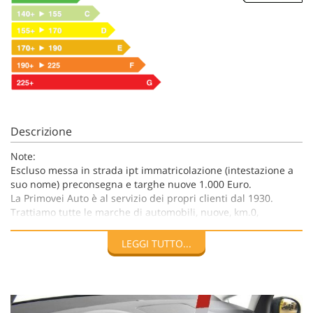
Descrizione
Note:
Escluso messa in strada ipt immatricolazione (intestazione a
suo nome) preconsegna e targhe nuove 1.000 Euro.
La Primovei Auto è al servizio dei propri clienti dal 1930.
Trattiamo tutte le marche di automobili, nuove, km.0,
seminuove, e usate, sia Nazionali che Europee.
Offriamo alla ns. clientela finanziamenti personalizzati da 12
LEGGI TUTTO...
a 96 mesi, possibilità di leasing e full Leasing sul nuovo sul
km.0 e sul seminuovo.
Le informazioni sugli allestimenti dei veicoli offerti
potrebbero essere soggette a modifiche e contenere errori di
stampa e/o omissioni non volute. Le scorte di talune offerte