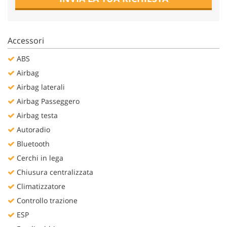
Salva
le
impostazioni
Accessori
ABS
Airbag
Airbag laterali
Airbag Passeggero
Airbag testa
Autoradio
Bluetooth
Cerchi in lega
Chiusura centralizzata
Climatizzatore
Controllo trazione
ESP