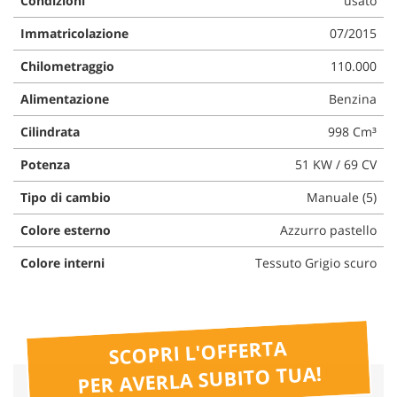
Condizioni
usato
questi
Immatricolazione
07/2015
strumenti
di
Chilometraggio
110.000
tracciamento
si
Alimentazione
Benzina
rimanda
alla
Cilindrata
998 Cm³
cookie
policy.
Potenza
51 KW / 69 CV
Puoi
rivedere
Tipo di cambio
Manuale (5)
e
modificare
Colore esterno
Azzurro pastello
le
Colore interni
Tessuto Grigio scuro
tue
scelte
in
qualsiasi
momento.
SCOPRI L'OFFERTA
PER AVERLA SUBITO TUA!