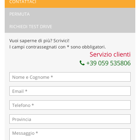
CONTATTACI
Ho letto e accetto
l'informativa privacy
*
PERMUTA
Acconsento al trattamento dei miei dati per finalità di
marketing
RICHIEDI TEST DRIVE
Invia la tua richiesta
Vuoi saperne di più? Scrivici!
I campi contrassegnati con * sono obbligatori.
Servizio clienti
+39 059 535806