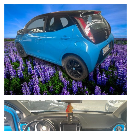
semestrali e usate, sia nazionali che europee.
Offriamo finanziamenti personalizzati da 12 a 96 mesi, oltre
alla possibilità di leasing su vetture nuove, Km 0 e seminuove.
Le informazioni relative agli allestimenti dei veicoli
potrebbero contenere involontarie inesattezze o omissioni.
Alcune funzionalità, come Apple CarPlay e Android Auto,
potrebbero richiedere applicazioni aggiuntive per il corretto
funzionamento.
Le disponibilità delle offerte sono limitate e potrebbero
esaurirsi rapidamente. Gli ordini saranno confermati previa
verifica della disponibilità del veicolo.
Salvo diversa indicazione, tutti i prezzi esposti sono da
intendersi già scontati.
Disponiamo di numerosi depositi logistici: per questo motivo
non tutte le vetture sono fisicamente presenti presso il nostro
showroom. Vi invitiamo gentilmente a contattarci prima della
visita per verificare la disponibilità dell’auto desiderata.