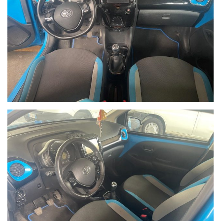
La valutazione di eventuali vetture in permuta verrà
effettuata esclusivamente dopo visione e verifica delle
condizioni reali del mezzo. Eventuali valutazioni telefoniche
sono da considerarsi puramente indicative.
Vi chiediamo cortesemente di comunicarci eventuali scadenze
relative alle offerte richieste, così da potervi assistere nel
miglior modo possibile.
È disponibile anche il servizio di consegna a domicilio tramite
mezzo attrezzato. Il costo varia in base alla distanza
chilometrica. Contattateci per ricevere maggiori informazioni.
We speak English.
Per i clienti che acquistano una vettura, offriamo
gratuitamente, su richiesta, il servizio di trasferimento dalla
Stazione Ferroviaria Centrale di Modena fino alla nostra sede.
Migliaia di clienti da tutta Italia hanno già scelto Primovei
Auto con soddisfazione.
Per le vetture non presenti in sede, i tempi medi di trasporto