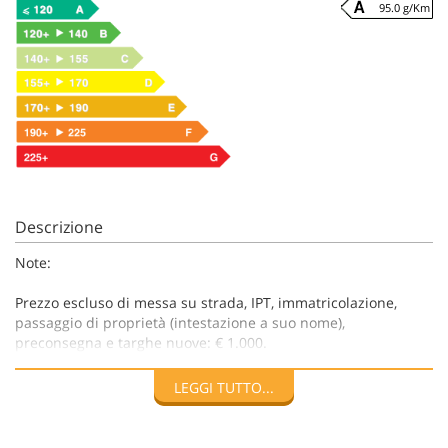
95.0 g/Km
Descrizione
Note:
Prezzo escluso di messa su strada, IPT, immatricolazione,
passaggio di proprietà (intestazione a suo nome),
preconsegna e targhe nuove: € 1.000.
Primovei Auto è al servizio dei propri clienti dal 1930, con
LEGGI TUTTO...
esperienza e professionalità nel settore automobilistico.
Trattiamo automobili di tutte le marche: nuove, Km 0,