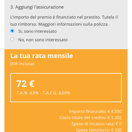
3.
Aggiungi l'assicurazione
L'importo del premio è finanziato nel prestito. Tutela il
tuo rimborso. Maggiori informazioni sulla polizza.
Si, sono interessato
No, non sono interessato
La tua rata mensile
(IVA inclusa)
72 €
T.A.N. 4,9% - T.A.E.G.
8,03
%
Importo finanziato: €
4.500
Costo totale del credito: €
5.202
Spese di incasso rata: €
0
Spese istruttoria: €
350