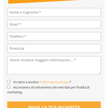
tta
ti
mpre
Cookie necessari
litato
Cookie delle preferenze
Cookie per il miglioramento dell'esperienza utente
Cookie analitici
Cookie di marketing
Ho letto e accetto
l'informativa privacy
*
Leggi
Acconsento al trattamento dei miei dati per finalità di
la
marketing
cookie
policy
INVIA LA TUA RICHIESTA