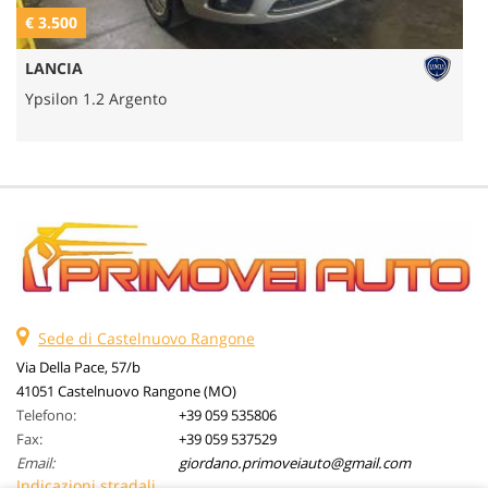
€ 3.500
€
LANCIA
Ypsilon 1.2 Argento
Sede di Castelnuovo Rangone
Via Della Pace, 57/b
41051 Castelnuovo Rangone (MO)
Telefono:
+39 059 535806
Fax:
+39 059 537529
Email:
giordano.primoveiauto@gmail.com
Indicazioni stradali