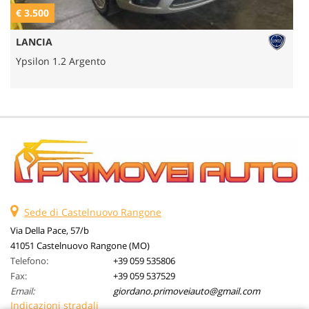
€ 3.500
€
LANCIA
Ypsilon 1.2 Argento
Sede di Castelnuovo Rangone
Via Della Pace, 57/b
41051 Castelnuovo Rangone (MO)
Telefono:
+39 059 535806
Fax:
+39 059 537529
Email:
giordano.primoveiauto@gmail.com
Indicazioni stradali