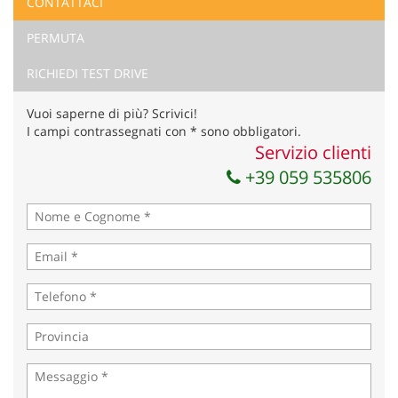
CONTATTACI
Ho letto e accetto
l'informativa privacy
*
PERMUTA
Acconsento al trattamento dei miei dati per finalità di
marketing
RICHIEDI TEST DRIVE
Invia la tua richiesta
Vuoi saperne di più? Scrivici!
I campi contrassegnati con * sono obbligatori.
Servizio clienti
+39 059 535806