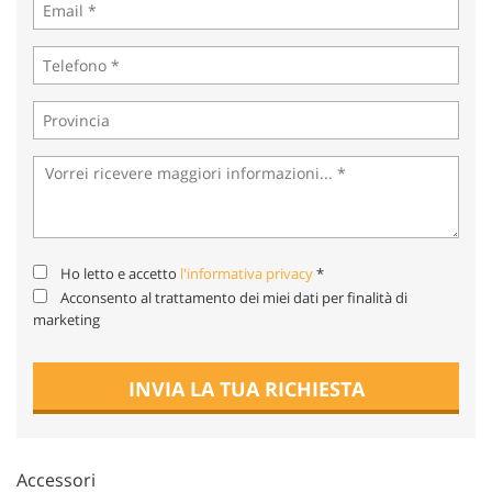
tta
ti
mpre
Cookie necessari
litato
Cookie delle preferenze
Cookie per il miglioramento dell'esperienza utente
Cookie analitici
Ho letto e accetto
l'informativa privacy
*
Acconsento al trattamento dei miei dati per finalità di
Cookie di marketing
marketing
INVIA LA TUA RICHIESTA
Leggi
la
cookie
policy
Accessori