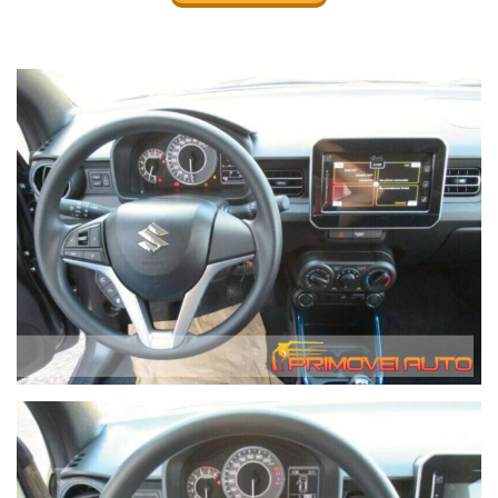
a 96 mesi, possibilità di leasing e full Leasing sul nuovo sul
km.0 e sul seminuovo.
Le informazioni sugli allestimenti dei veicoli offerti
potrebbero essere soggette a modifiche e contenere errori di
stampa e/o omissioni non volute. Le scorte di talune offerte
sono limitate e potrebbero esaurirsi rapidamente. I contratti
saranno convalidati solo a seguito di verifica sulla
disponibilità.
I prezzi esposti,salvo quanto eventualmente indicato, sono già
scontati. Abbiamo parecchi depositi quindi non tutte le auto
sono in salone.
Il valore dell'auto usata da permutare verrà da noi
determinato solo in base alle condizioni effettive del veicolo
dopo averlo esaminato. Le valutazioni fatte telefonicamente
saranno quindi del tutto indicative.
Per ottenere velocemente le informazioni desiderate,
invitiamo gli interessati a telefonare. Le chiamate ricevute
ottengono una risposta prioritaria e immediata mentre i
messaggi di posta elettronica potrebbero essere gestiti in
tempo meno rapidi.
Possibilità di consegna anche a domicilio con mezzo
attrezzato - il costo di questo servizio varia in base a i
chilometri di percorrenza. Contattateci per avere queste