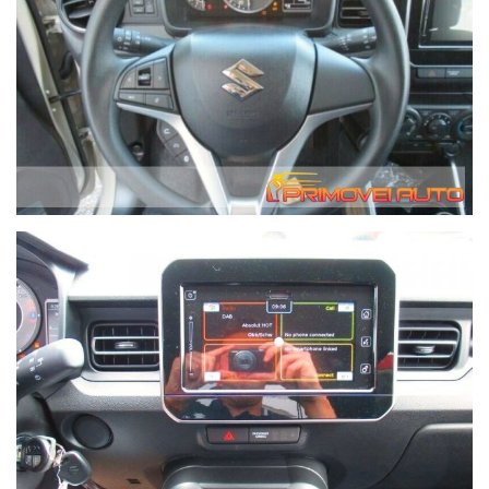
informazioni, grazie. We speak English.
In caso di acquisto forniamo gratuitamente alla nostra
clientela che lo richieda, il servizio di recupero dalla Stazione
Ferroviaria Centrale di Modena fino alla nostra sede.
Migliaia di clienti hanno acquistato da noi da tutta Italia.
ABS Airbag frontali e laterali e altri Avviso di deviazione dalla
corsia Android Auto Apple CarPlay Assistenza alla partenza in
salita Bluetooth Sensore di luce Aria condizionata manuale
Controllo vocale Controllo automatico della pressione dei
pneumatici Servosterzo Schermo tattile ESP Centralizzata Luci
di posizione a LED Portapacchi Garanzia Isofix Cerchi in lega
Kit di riparazione pneumatici di emergenza vivavoce
Computer di bordo Antinebbia Fari a LED Porta USB Radio
DAB Specchio esterno elettrico Sedili riscaldati Sistema di
controllo della trazione Sistema Stop & Start Alzacristalli
elettrici Volante multifunzione Telecamera