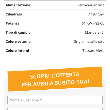
questi
Alimentazione
Elettrica/Benzina
strumenti
Cilindrata
1197 Cm³
di
tracciamento
Potenza
61 KW / 83 CV
si
rimanda
Tipo di cambio
Manuale (5)
alla
cookie
Colore esterno
Grigio metallizzato
policy.
Puoi
Colore interni
Tessuto Nero
rivedere
e
modificare
le
SCOPRI L'OFFERTA
tue
scelte
PER AVERLA SUBITO TUA!
in
qualsiasi
momento.