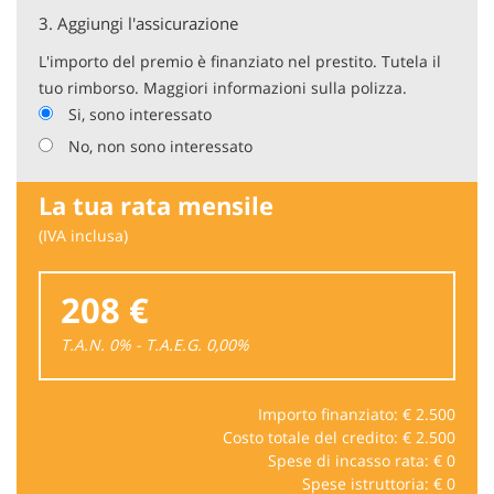
3.
Aggiungi l'assicurazione
L'importo del premio è finanziato nel prestito. Tutela il
tuo rimborso. Maggiori informazioni sulla polizza.
Si, sono interessato
No, non sono interessato
La tua rata mensile
(IVA inclusa)
208 €
T.A.N. 0% - T.A.E.G.
0,00
%
Importo finanziato: €
2.500
Costo totale del credito: €
2.500
Spese di incasso rata: €
0
Spese istruttoria: €
0