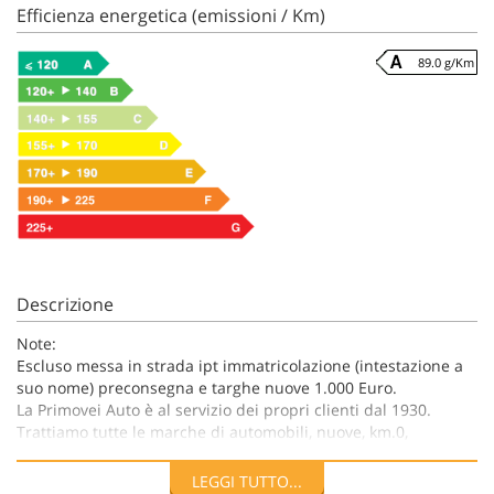
Efficienza energetica (emissioni / Km)
89.0 g/Km
Descrizione
Note:
Escluso messa in strada ipt immatricolazione (intestazione a
suo nome) preconsegna e targhe nuove 1.000 Euro.
La Primovei Auto è al servizio dei propri clienti dal 1930.
Trattiamo tutte le marche di automobili, nuove, km.0,
seminuove, e usate, sia Nazionali che Europee.
Offriamo alla ns. clientela finanziamenti personalizzati da 12
LEGGI TUTTO...