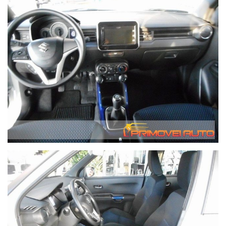
sono limitate e potrebbero esaurirsi rapidamente. I contratti
saranno convalidati solo a seguito di verifica sulla
disponibilità.
I prezzi esposti,salvo quanto eventualmente indicato, sono già
scontati. Abbiamo parecchi depositi quindi non tutte le auto
sono in salone.
Il valore dell'auto usata da permutare verrà da noi
determinato solo in base alle condizioni effettive del veicolo
dopo averlo esaminato. Le valutazioni fatte telefonicamente
saranno quindi del tutto indicative.
Per ottenere velocemente le informazioni desiderate,
invitiamo gli interessati a telefonare. Le chiamate ricevute
ottengono una risposta prioritaria e immediata mentre i
messaggi di posta elettronica potrebbero essere gestiti in
tempo meno rapidi.
Possibilità di consegna anche a domicilio con mezzo
attrezzato - il costo di questo servizio varia in base a i
chilometri di percorrenza. Contattateci per avere queste
informazioni, grazie. We speak English.
In caso di acquisto forniamo gratuitamente alla nostra
clientela che lo richieda, il servizio di recupero dalla Stazione
Ferroviaria Centrale di Modena fino alla nostra sede.