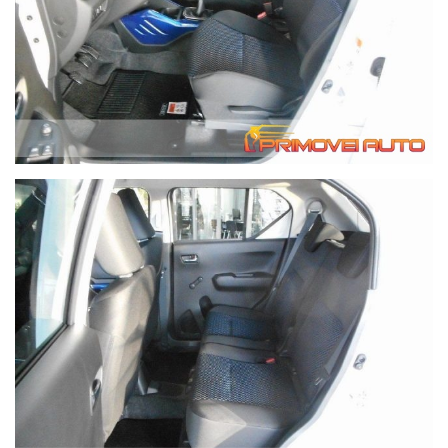
Migliaia di clienti hanno acquistato da noi da tutta Italia.
ABS Airbag frontali e laterali Immobilizzatore Bluetooth
Sensore di luce Aria condizionata manuale Servosterzo ESP
Centralizzata Luci di posizione a LED Portapacchi Isofix Cerchi
in lega Kit di riparazione pneumatici di emergenza vivavoce
Computer di bordo Antinebbia Fari a LED Pneumatici estivi
Porta USB Radio DAB Specchio esterno elettrico Sedili
riscaldati Sistema di rilevamento della fatica Sistema di
diffusione sonora Sistema Stop & Start Sintonizzatore/Radio
Alzacristalli elettrici Volante multifunzione Telecamera