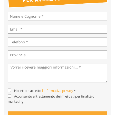
tta
ti
mpre
Cookie necessari
litato
Cookie delle preferenze
Cookie per il miglioramento dell'esperienza utente
Cookie analitici
Cookie di marketing
Ho letto e accetto
l'informativa privacy
*
Leggi
Acconsento al trattamento dei miei dati per finalità di
la
marketing
cookie
policy