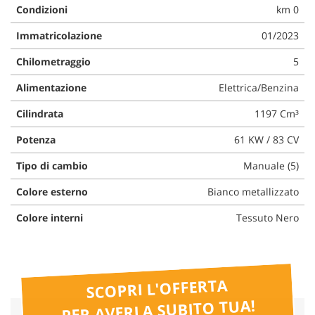
Condizioni
km 0
questi
strumenti
Immatricolazione
01/2023
di
tracciamento
Chilometraggio
5
si
rimanda
Alimentazione
Elettrica/Benzina
alla
cookie
Cilindrata
1197 Cm³
policy.
Potenza
61 KW / 83 CV
Puoi
rivedere
Tipo di cambio
Manuale (5)
e
modificare
Colore esterno
Bianco metallizzato
le
tue
Colore interni
Tessuto Nero
scelte
in
qualsiasi
momento.
SCOPRI L'OFFERTA
PER AVERLA SUBITO TUA!