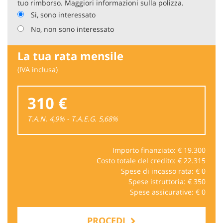
tuo rimborso. Maggiori informazioni sulla polizza.
Si, sono interessato
No, non sono interessato
La tua rata mensile
(IVA inclusa)
310 €
T.A.N. 4,9% - T.A.E.G.
5,68
%
Importo finanziato: €
19.300
Costo totale del credito: €
22.315
Spese di incasso rata: €
0
Spese istruttoria: €
350
Spese assicurative: €
0
PROCEDI