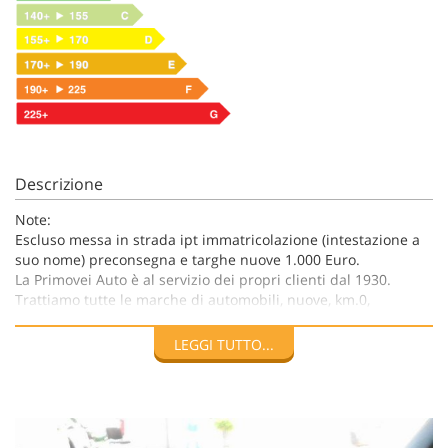
Descrizione
Note:
Escluso messa in strada ipt immatricolazione (intestazione a
suo nome) preconsegna e targhe nuove 1.000 Euro.
La Primovei Auto è al servizio dei propri clienti dal 1930.
Trattiamo tutte le marche di automobili, nuove, km.0,
seminuove, e usate, sia Nazionali che Europee.
Offriamo alla ns. clientela finanziamenti personalizzati da 12
LEGGI TUTTO...
a 96 mesi, possibilità di leasing e full Leasing sul nuovo sul
km.0 e sul seminuovo.
Le informazioni sugli allestimenti dei veicoli offerti
potrebbero essere soggette a modifiche e contenere errori di
stampa e/o omissioni non volute. Le scorte di talune offerte