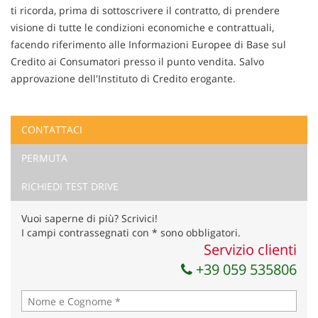
ti ricorda, prima di sottoscrivere il contratto, di prendere
visione di tutte le condizioni economiche e contrattuali,
facendo riferimento alle Informazioni Europee di Base sul
Credito ai Consumatori presso il punto vendita. Salvo
approvazione dell'Instituto di Credito erogante.
CONTATTACI
Ho letto e accetto
l'informativa privacy
*
PERMUTA
Acconsento al trattamento dei miei dati per finalità di
marketing
RICHIEDI TEST DRIVE
Invia la tua richiesta
Vuoi saperne di più? Scrivici!
I campi contrassegnati con * sono obbligatori.
Servizio clienti
+39 059 535806