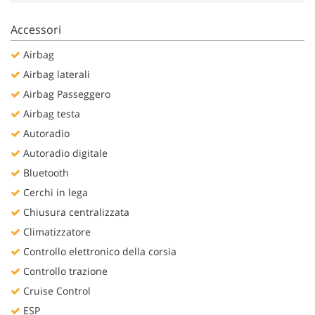
Salva
le
Accessori
impostazioni
Airbag
Airbag laterali
Airbag Passeggero
Airbag testa
Autoradio
Autoradio digitale
Bluetooth
Cerchi in lega
Chiusura centralizzata
Climatizzatore
Controllo elettronico della corsia
Controllo trazione
Cruise Control
ESP