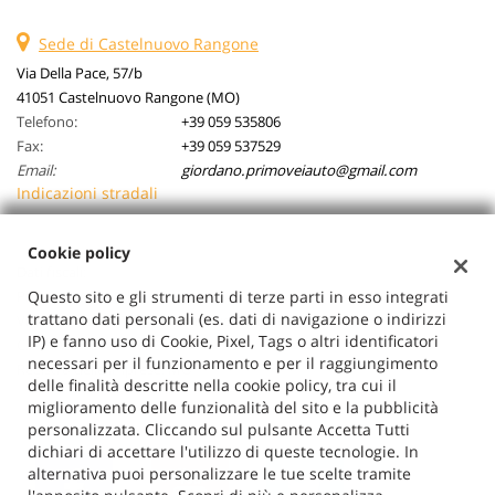
Sede di Castelnuovo Rangone
Via Della Pace, 57/b
41051 Castelnuovo Rangone (MO)
Telefono:
+39 059 535806
Fax:
+39 059 537529
Email:
giordano.primoveiauto@gmail.com
Indicazioni stradali
Cookie policy
Dati fiscali:
Questo sito e gli strumenti di terze parti in esso integrati
Primovei Auto Srl
trattano dati personali (es. dati di navigazione o indirizzi
Via Della Pace, 57/b, Castelnuovo Rangone (MO)
IP) e fanno uso di Cookie, Pixel, Tags o altri identificatori
C.F/P.IVA:
03026710362
necessari per il funzionamento e per il raggiungimento
Registro delle imprese:
MO
delle finalità descritte nella cookie policy, tra cui il
miglioramento delle funzionalità del sito e la pubblicità
personalizzata. Cliccando sul pulsante Accetta Tutti
dichiari di accettare l'utilizzo di queste tecnologie. In
alternativa puoi personalizzare le tue scelte tramite