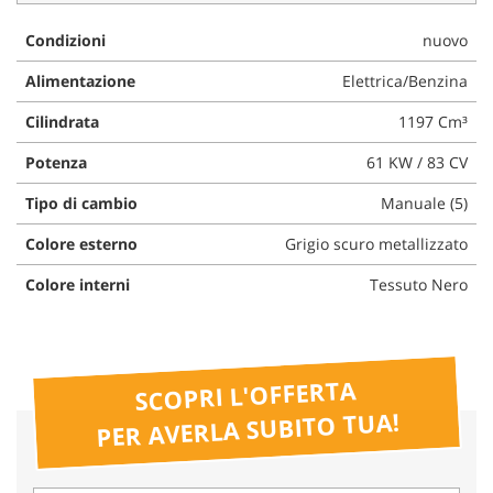
questi
Condizioni
nuovo
strumenti
di
Alimentazione
Elettrica/Benzina
tracciamento
si
Cilindrata
1197 Cm³
rimanda
alla
Potenza
61 KW / 83 CV
cookie
policy.
Tipo di cambio
Manuale (5)
Puoi
rivedere
Colore esterno
Grigio scuro metallizzato
e
Colore interni
Tessuto Nero
modificare
le
tue
scelte
in
SCOPRI L'OFFERTA
qualsiasi
PER AVERLA SUBITO TUA!
momento.