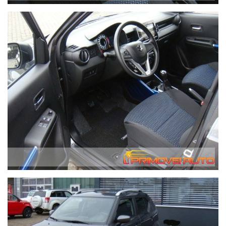
tempo meno rapidi.
Possibilità di consegna anche a domicilio con mezzo
attrezzato - il costo di questo servizio varia in base a i
chilometri di percorrenza. Contattateci per avere queste
informazioni, grazie. We speak English.
In caso di acquisto forniamo gratuitamente alla nostra
clientela che lo richieda, il servizio di recupero dalla Stazione
Ferroviaria Centrale di Modena fino alla nostra sede.
Migliaia di clienti hanno acquistato da noi da tutta Italia.
4x4 abs Airbag frontali e laterali e altri Avviso di
attraversamento involontario della linea Android-Auto
Immobilizzatore Apple CarPlay Assistenza alla frenata di
emergenza Assistenza alla partenza in salita Bluetooth Aria
condizionata manuale Comando vocale Controllo automatico
della pressione dei pneumatici Servosterzo Touch screen ESP
Chiusura centralizzata Luci di posizione a LED Galleria del
tetto Garanzia Cerchi in lega Kit di emergenza per la
riparazione dei pneumatici Mani libere Computer di bordo
Fendinebbia Fari a LED Pneumatici estivi porta USB Radio DAB
Specchio esterno elettrico Sedili riscaldati Sistema di controllo
della trazione Sistema di rilevamento della fatica Sistema