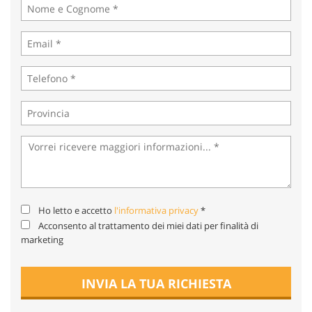
tta
ti
mpre
Cookie necessari
litato
Cookie delle preferenze
Cookie per il miglioramento dell'esperienza utente
Cookie analitici
Cookie di marketing
Ho letto e accetto
l'informativa privacy
*
Acconsento al trattamento dei miei dati per finalità di
marketing
Leggi
la
cookie
INVIA LA TUA RICHIESTA
policy