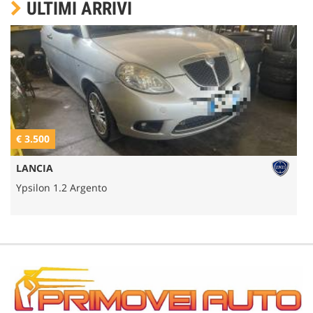
ULTIMI ARRIVI
€ 3.500
€
LANCIA
Ypsilon 1.2 Argento