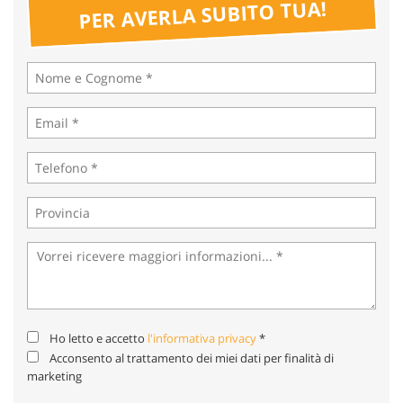
tta
PER AVERLA SUBITO TUA!
ti
mpre
Cookie necessari
litato
Cookie delle preferenze
Cookie per il miglioramento dell'esperienza utente
Cookie analitici
Cookie di marketing
Leggi
Ho letto e accetto
l'informativa privacy
*
la
cookie
Acconsento al trattamento dei miei dati per finalità di
policy
marketing