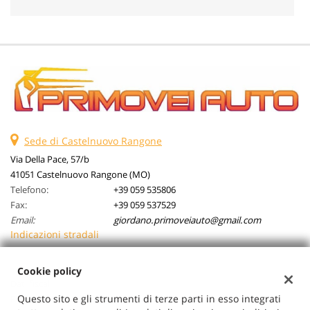
Sede di Castelnuovo Rangone
Via Della Pace, 57/b
41051 Castelnuovo Rangone (MO)
Telefono:
+39 059 535806
Fax:
+39 059 537529
Email:
giordano.primoveiauto@gmail.com
Indicazioni stradali
Cookie policy
Dati fiscali:
Questo sito e gli strumenti di terze parti in esso integrati
Primovei Auto Srl