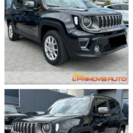
esterno elettrico Specchio interno autooscurante Sedili
riscaldati Supporto lombare Sistema di controllo della
trazione Sistema di assistenza per gli angoli ciechi Sistema di
riconoscimento dei segnali stradali Sistema Stop & Start
sintonizzatore/radio Veicolo per non fumatori Alzacristalli
elettrici Volante in pelle Volante multifunzione