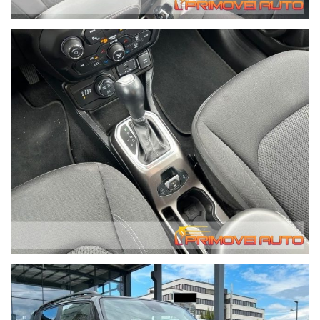
messaggi di posta elettronica potrebbero essere gestiti in
tempo meno rapidi.
Possibilità di consegna anche a domicilio con mezzo
attrezzato - il costo di questo servizio varia in base a i
chilometri di percorrenza. Contattateci per avere queste
informazioni, grazie. We speak English.
In caso di acquisto forniamo gratuitamente alla nostra
clientela che lo richieda, il servizio di recupero dalla Stazione
Ferroviaria Centrale di Modena fino alla nostra sede.
Migliaia di clienti hanno acquistato da noi da tutta Italia.
4x4 abs Bracciolo Airbag frontali e laterali e altri Avviso di
attraversamento involontario della linea Immobilizzatore
Assistenza alla partenza in salita Assistente abbaglianti
Gancio di traino staccabile sensore di luce Sensore di pioggia
Libro di servizio Climatizzatore automatico bizona Controllo
automatico della pressione dei pneumatici Diesel con filtro
antiparticolato Servosterzo Touch screen ESP Chiusura
centralizzata Incendi diurni Barre sul tetto Garanzia GPS Isofix
(punti di ancoraggio per seggiolini per bambini) Cerchi in lega
Computer di bordo Fendinebbia Pneumatici estivi Pneumatici
invernali Radio DAB Cruise control adattivo Specchietto