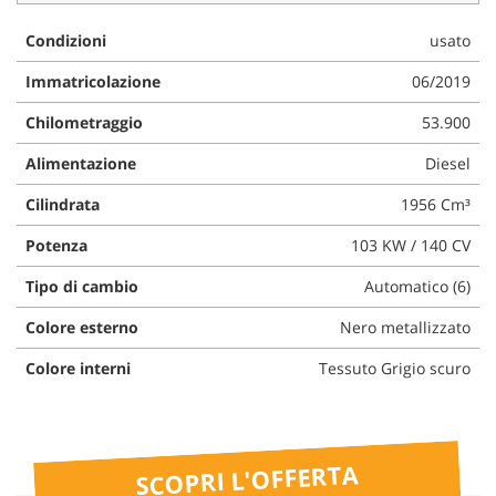
questi
Condizioni
usato
strumenti
di
Immatricolazione
06/2019
tracciamento
si
Chilometraggio
53.900
rimanda
alla
Alimentazione
Diesel
cookie
policy.
Cilindrata
1956 Cm³
Puoi
rivedere
Potenza
103 KW / 140 CV
e
Tipo di cambio
Automatico (6)
modificare
le
Colore esterno
Nero metallizzato
tue
scelte
Colore interni
Tessuto Grigio scuro
in
qualsiasi
momento.
SCOPRI L'OFFERTA