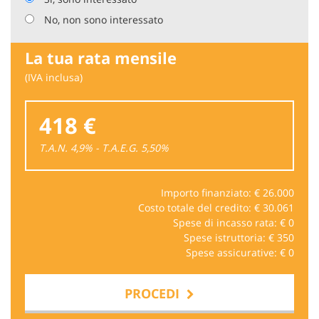
No, non sono interessato
La tua rata mensile
(IVA inclusa)
418 €
T.A.N. 4,9% - T.A.E.G.
5,50
%
Importo finanziato: €
26.000
Costo totale del credito: €
30.061
Spese di incasso rata: €
0
Spese istruttoria: €
350
Spese assicurative: €
0
PROCEDI