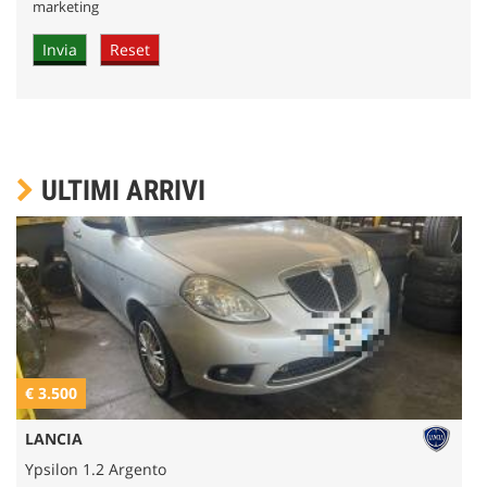
marketing
ULTIMI ARRIVI
€ 3.500
€
LANCIA
Ypsilon 1.2 Argento