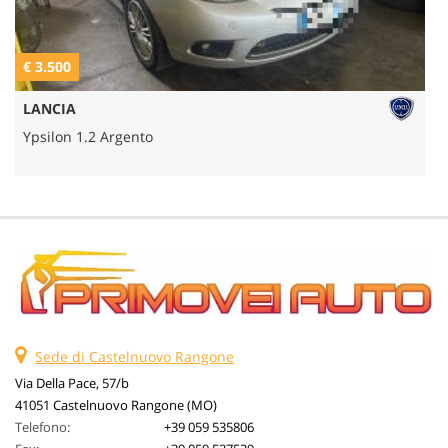
€ 3.500
€
LANCIA
Ypsilon 1.2 Argento
Sede di Castelnuovo Rangone
Via Della Pace, 57/b
41051 Castelnuovo Rangone (MO)
Telefono:
+39 059 535806