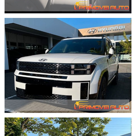
Vi preghiamo di comunicare se avete delle scadenze per
l’offerta che richiedete.
Possibilità di consegna anche a domicilio con mezzo
attrezzato - il costo di questo servizio varia in base a i
chilometri di percorrenza. Contattateci per avere queste
informazioni, grazie. We speak English.
In caso di acquisto forniamo gratuitamente alla nostra
clientela che lo richieda, il servizio di recupero dalla Stazione
Ferroviaria Centrale di Modena fino alla nostra sede.
Migliaia di clienti hanno acquistato da noi da tutta Italia.
I tempi di trasporto e preconsegna per le auto non presenti in
sede sono solitamente 7 giorni. In questo caso si può
richiedere il contratto versando soltanto un acconto del 10%
minimo 2.000 euro, il saldo potete farlo dopo che l’auto è
arrivata in sede.
Centinaia di migliaia di auto non ci stanno tutte in salone
come pensano purtroppo alcuni clienti.
Addominali, Bracciolo, Visualizzazione head-up, Airbag
frontali, Avviso di attraversamento involontario della corsia,
Auto Android, Immobilizzatore, Apple CarPlay, Assistenza alla
frenata di emergenza, Assistenza alla partenza in salita,
assistente abbaglianti, Bluetooth, Cambio robotizzato, Sensore