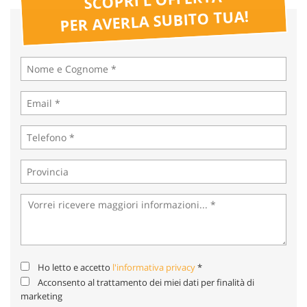
tta
PER AVERLA SUBITO TUA!
ti
mpre
Cookie necessari
litato
Cookie delle preferenze
Cookie per il miglioramento dell'esperienza utente
Cookie analitici
Cookie di marketing
Leggi
la
Ho letto e accetto
l'informativa privacy
*
cookie
Acconsento al trattamento dei miei dati per finalità di
policy
marketing