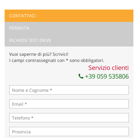
CONTATTACI
Ho letto e accetto
l'informativa privacy
*
PERMUTA
Acconsento al trattamento dei miei dati per finalità di
marketing
RICHIEDI TEST DRIVE
Invia la tua richiesta
Vuoi saperne di più? Scrivici!
I campi contrassegnati con * sono obbligatori.
Servizio clienti
+39 059 535806