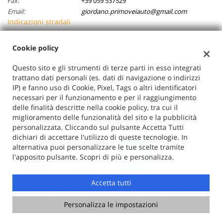
Fax:
+39 059 537529
Email:
giordano.primoveiauto@gmail.com
Indicazioni stradali
Cookie policy
Dati fiscali:
Questo sito e gli strumenti di terze parti in esso integrati
Primovei Auto Srl
trattano dati personali (es. dati di navigazione o indirizzi
Via Della Pace, 57/b, Castelnuovo Rangone (MO)
IP) e fanno uso di Cookie, Pixel, Tags o altri identificatori
C.F/P.IVA:
03026710362
necessari per il funzionamento e per il raggiungimento
Registro delle imprese:
MO
delle finalità descritte nella cookie policy, tra cui il
miglioramento delle funzionalità del sito e la pubblicità
personalizzata. Cliccando sul pulsante Accetta Tutti
dichiari di accettare l'utilizzo di queste tecnologie. In
alternativa puoi personalizzare le tue scelte tramite
l'apposito pulsante. Scopri di più e personalizza.
Accetta tutti
Copyright © 2026 GestionaleAuto.com S.r.l., Tutti i diritti
riservati -
Leggi l'informativa sulla privacy
-
Cookie Policy
Personalizza le impostazioni
Sito creato da:
GestionaleAuto.com