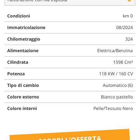
questi
strumenti
Condizioni
km 0
di
tracciamento
Immatricolazione
08/2024
si
rimanda
Chilometraggio
324
alla
cookie
Alimentazione
Elettrica/Benzina
policy.
Cilindrata
1598 Cm³
Puoi
rivedere
Potenza
118 KW / 160 CV
e
modificare
Tipo di cambio
Automatico (6)
le
tue
Colore esterno
Bianco pastello
scelte
in
Colore interni
Pelle/Tessuto Nero
qualsiasi
momento.
SCOPRI L'OFFERTA