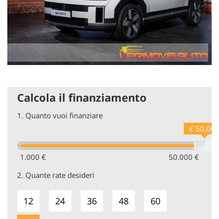
dei segnali stradali, Sistema audio, Sistema Stop & Start,
Sintonizzatore/radio, Ventilazione del sedile, Chiusura
centralizzata senza chiave, Alzacristalli elettrici, Volante
riscaldato, Volante in pelle, Volante multifunzione, Pacchetto
invernale
Calcola il finanziamento
1.
Quanto vuoi finanziare
€ 50.00
1.000 €
50.000 €
2.
Quante rate desideri
12
24
36
48
60