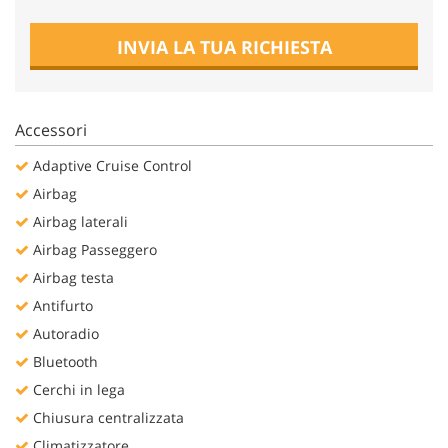
Salva
le
INVIA LA TUA RICHIESTA
impostazioni
Accessori
Adaptive Cruise Control
Airbag
Airbag laterali
Airbag Passeggero
Airbag testa
Antifurto
Autoradio
Bluetooth
Cerchi in lega
Chiusura centralizzata
Climatizzatore