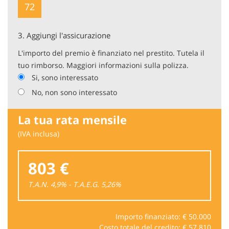
72
3.
Aggiungi l'assicurazione
L'importo del premio è finanziato nel prestito. Tutela il
tuo rimborso. Maggiori informazioni sulla polizza.
Si, sono interessato
No, non sono interessato
La tua rata mensile
(IVA inclusa)
803 €
T.A.N. 4,9% - T.A.E.G.
5,26
%
Importo finanziato: €
50.000
Costo totale del credito: €
57.810