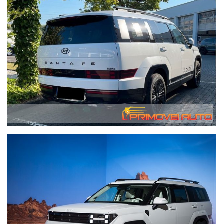
di luce, Sensore pioggia, Registro di manutenzione, Ricarica
induttiva per smartphone, Aria condizionata automatica,
Cabina di pilotaggio digitale, Controllo vocale, Monitoraggio
automatico della pressione dei pneumatici, Diesel con filtro
antiparticolato, Servosterzo, Illuminazione adattiva in curva,
Illuminazione ambientale, Illuminazione stradale senza
abbagliamento, Schermo tattile, ESP, Chiusura centralizzata,
Luci di posizione a LED, Portapacchi, Garanzia, GPS, Griglia
protettiva per bagagliaio, Portellone elettrico, Isofix (punti di
ancoraggio seggiolino bambino), Cerchi in lega, Kit di
riparazione pneumatici di emergenza, Kit vivavoce, Computer
di bordo, Sport da imballaggio, Fari LED, Pneumatici estivi,
Punto Isofix sedile passeggero, Porta USB, Radio DAB,
Regolazione elettrica del sedile, Cruise control adattivo,
Specchietto esterno elettrico, Specchietto retrovisore interno
automatico antiabbagliante, Sedili posteriori riscaldati
elettricamente, Sedili riscaldati, Streaming musicale integrato,
Supporto lombare, Sistema di controllo della trazione, Sistema
di allarme, Sistema di chiamata di emergenza, Sistema di
assistenza per gli angoli ciechi, Sistema di avviso di distanza,
Sistema di rilevamento della fatica, Sistema di limiti di
velocità, Sistema di pulizia dei fari, Sistema di riconoscimento