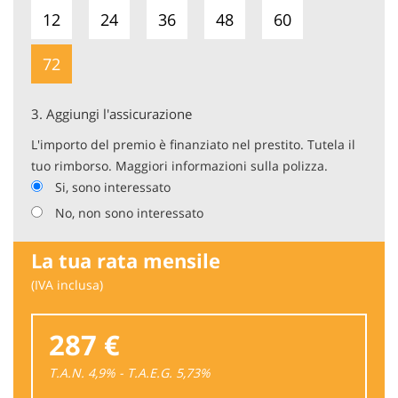
12
24
36
48
60
72
3.
Aggiungi l'assicurazione
L'importo del premio è finanziato nel prestito. Tutela il
tuo rimborso. Maggiori informazioni sulla polizza.
Si, sono interessato
No, non sono interessato
La tua rata mensile
(IVA inclusa)
287 €
T.A.N. 4,9% - T.A.E.G.
5,73
%