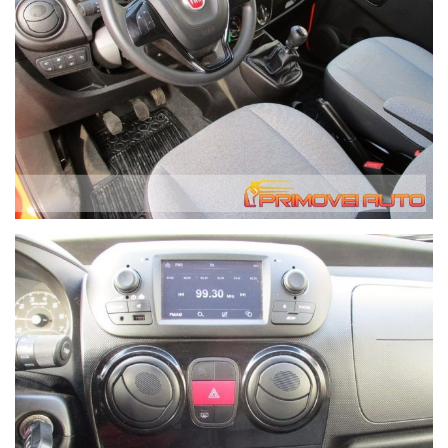
I prezzi esposti,salvo quanto eventualmente indicato, sono già
scontati. Abbiamo parecchi depositi quindi non tutte le auto
sono in salone.
Il valore dell'auto usata da permutare verrà da noi
determinato solo in base alle condizioni effettive del veicolo
dopo averlo esaminato. Le valutazioni fatte telefonicamente
saranno quindi del tutto indicative.
Per ottenere velocemente le informazioni desiderate,
invitiamo gli interessati a telefonare. Le chiamate ricevute
ottengono una risposta prioritaria e immediata mentre i
messaggi di posta elettronica potrebbero essere gestiti in
tempo meno rapidi.
Possibilità di consegna anche a domicilio con mezzo
attrezzato - il costo di questo servizio varia in base a i
chilometri di percorrenza. Contattateci per avere queste
informazioni, grazie. We speak English.
In caso di acquisto forniamo gratuitamente alla nostra
clientela che lo richieda, il servizio di recupero dalla Stazione
Ferroviaria Centrale di Modena fino alla nostra sede.
Migliaia di clienti hanno acquistato da noi da tutta Italia.
ABS Bracciolo Bluetooth Computer di bordo Elettr. Finestre
Elettr. Specchietto retrovisore Elettr. Immobilizzatore Viva