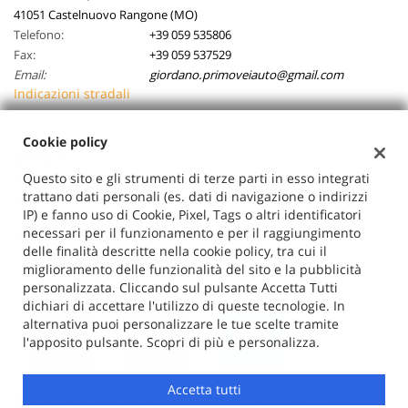
41051 Castelnuovo Rangone (MO)
Telefono:
+39 059 535806
Fax:
+39 059 537529
Email:
giordano.primoveiauto@gmail.com
Indicazioni stradali
Cookie policy
Dati fiscali:
Questo sito e gli strumenti di terze parti in esso integrati
Primovei Auto Srl
trattano dati personali (es. dati di navigazione o indirizzi
Via Della Pace, 57/b, Castelnuovo Rangone (MO)
IP) e fanno uso di Cookie, Pixel, Tags o altri identificatori
C.F/P.IVA:
03026710362
necessari per il funzionamento e per il raggiungimento
Registro delle imprese:
MO
delle finalità descritte nella cookie policy, tra cui il
miglioramento delle funzionalità del sito e la pubblicità
personalizzata. Cliccando sul pulsante Accetta Tutti
dichiari di accettare l'utilizzo di queste tecnologie. In
alternativa puoi personalizzare le tue scelte tramite
l'apposito pulsante. Scopri di più e personalizza.
Accetta tutti
Copyright © 2026 GestionaleAuto.com S.r.l., Tutti i diritti