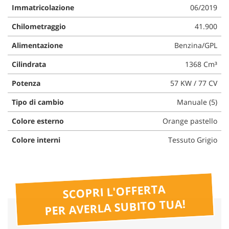
Immatricolazione
06/2019
questi
strumenti
Chilometraggio
41.900
di
tracciamento
Alimentazione
Benzina/GPL
si
rimanda
Cilindrata
1368 Cm³
alla
cookie
Potenza
57 KW / 77 CV
policy.
Puoi
Tipo di cambio
Manuale (5)
rivedere
Colore esterno
Orange pastello
e
modificare
Colore interni
Tessuto Grigio
le
tue
scelte
in
qualsiasi
SCOPRI L'OFFERTA
momento.
PER AVERLA SUBITO TUA!