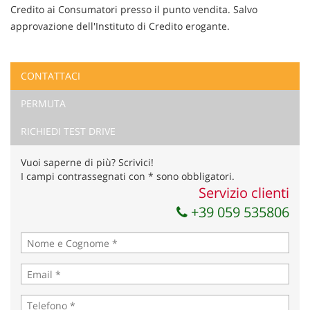
Credito ai Consumatori presso il punto vendita. Salvo
approvazione dell'Instituto di Credito erogante.
CONTATTACI
Ho letto e accetto
l'informativa privacy
*
PERMUTA
Acconsento al trattamento dei miei dati per finalità di
marketing
RICHIEDI TEST DRIVE
Invia la tua richiesta
Vuoi saperne di più? Scrivici!
I campi contrassegnati con * sono obbligatori.
Servizio clienti
+39 059 535806