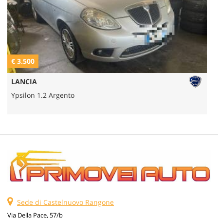
€ 3.500
€
LANCIA
Ypsilon 1.2 Argento
Sede di Castelnuovo Rangone
Via Della Pace, 57/b