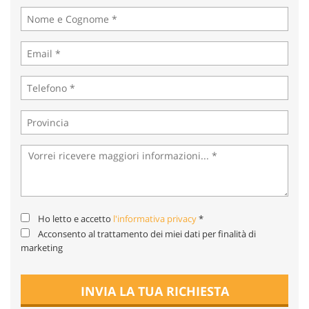
tta
ti
mpre
Cookie necessari
litato
Cookie delle preferenze
Cookie per il miglioramento dell'esperienza utente
Cookie analitici
Cookie di marketing
Ho letto e accetto
l'informativa privacy
*
Acconsento al trattamento dei miei dati per finalità di
Leggi
marketing
la
cookie
policy
INVIA LA TUA RICHIESTA