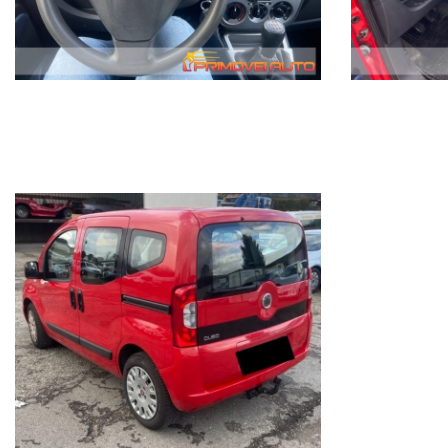
Antinebbia Specchio esterno elettrico Alzacristalli elettrici