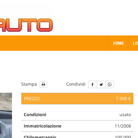
HOME
LI
Stampa
Condividi
PREZZO
7.900 €
Condizioni
usato
Immatricolazione
11/2008
Chilometraggio
100.000