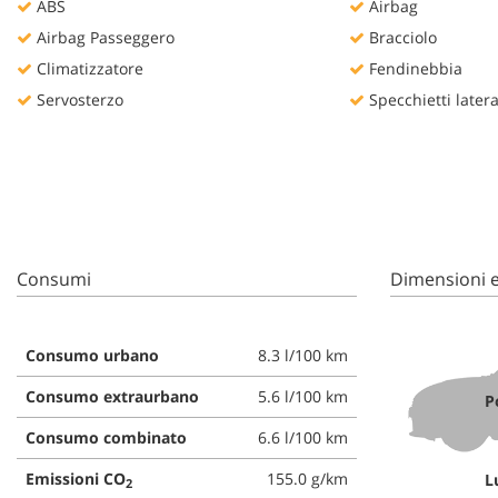
ABS
Airbag
questi
Airbag Passeggero
Bracciolo
strumenti
di
Climatizzatore
Fendinebbia
tracciamento
Servosterzo
Specchietti lateral
si
rimanda
alla
cookie
policy.
Puoi
rivedere
e
Consumi
Dimensioni e
modificare
le
tue
scelte
Consumo urbano
8.3 l/100 km
in
Consumo extraurbano
5.6 l/100 km
qualsiasi
P
momento.
Consumo combinato
6.6 l/100 km
Emissioni CO
155.0 g/km
L
2