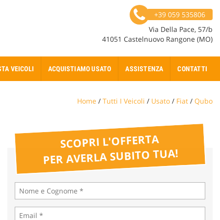
+39 059 535806
Via Della Pace, 57/b
41051 Castelnuovo Rangone (MO)
STA VEICOLI
ACQUISTIAMO USATO
ASSISTENZA
CONTATTI
Home
/
Tutti I Veicoli
/
Usato
/
Fiat
/
Qubo
SCOPRI L'OFFERTA
PER AVERLA SUBITO TUA!