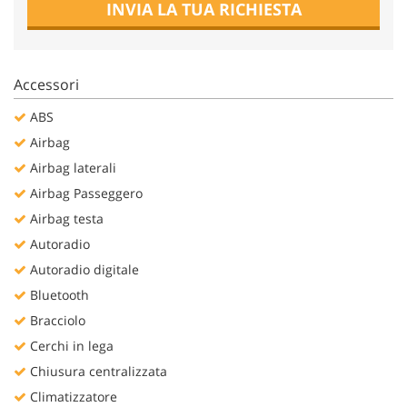
INVIA LA TUA RICHIESTA
Salva
le
impostazioni
Accessori
ABS
Airbag
Airbag laterali
Airbag Passeggero
Airbag testa
Autoradio
Autoradio digitale
Bluetooth
Bracciolo
Cerchi in lega
Chiusura centralizzata
Climatizzatore