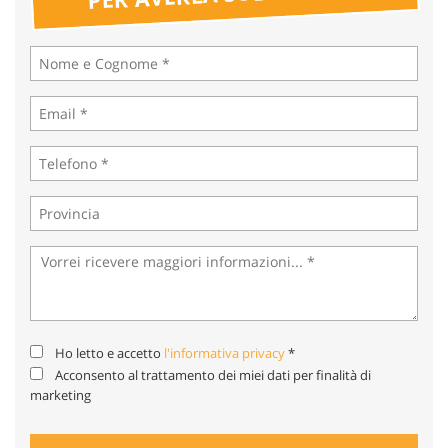
tta
ti
mpre
Cookie necessari
litato
Cookie delle preferenze
Cookie per il miglioramento dell'esperienza utente
Cookie analitici
Cookie di marketing
Ho letto e accetto
l'informativa privacy
*
Leggi
Acconsento al trattamento dei miei dati per finalità di
la
marketing
cookie
policy