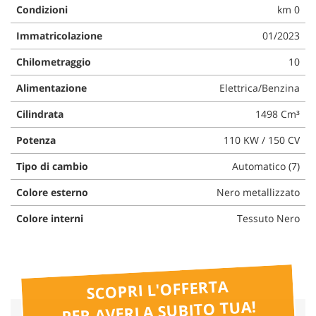
Condizioni
km 0
questi
strumenti
Immatricolazione
01/2023
di
tracciamento
Chilometraggio
10
si
rimanda
Alimentazione
Elettrica/Benzina
alla
cookie
Cilindrata
1498 Cm³
policy.
Potenza
110 KW / 150 CV
Puoi
rivedere
Tipo di cambio
Automatico (7)
e
modificare
Colore esterno
Nero metallizzato
le
tue
Colore interni
Tessuto Nero
scelte
in
qualsiasi
momento.
SCOPRI L'OFFERTA
PER AVERLA SUBITO TUA!