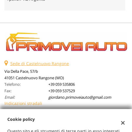
Sede di Castelnuovo Rangone
Via Della Pace, 57/b
41051 Castelnuovo Rangone (MO)
Telefono:
+39 059 535806
Fax:
+39 059 537529
Email:
giordano.primoveiauto@gmail.com
Indicazioni stradali
Cookie policy
Dati fiscali:
Questo sito e gli strumenti di terze parti in esso integrati
Primovei Auto Srl