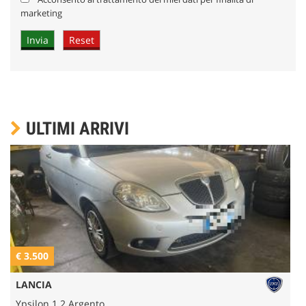
marketing
ULTIMI ARRIVI
€ 3.500
€
LANCIA
Ypsilon 1.2 Argento