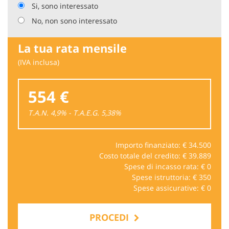
Si, sono interessato
No, non sono interessato
La tua rata mensile
(IVA inclusa)
554 €
T.A.N. 4,9% - T.A.E.G.
5,38
%
Importo finanziato: €
34.500
Costo totale del credito: €
39.889
Spese di incasso rata: €
0
Spese istruttoria: €
350
Spese assicurative: €
0
PROCEDI