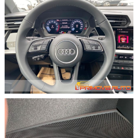
tempo meno rapidi.
Possibilità di consegna anche a domicilio con mezzo
attrezzato - il costo di questo servizio varia in base a i
chilometri di percorrenza. Contattateci per avere queste
informazioni, grazie. We speak English.
In caso di acquisto forniamo gratuitamente alla nostra
clientela che lo richieda, il servizio di recupero dalla Stazione
Ferroviaria Centrale di Modena fino alla nostra sede.
Migliaia di clienti hanno acquistato da noi da tutta Italia.
Abbiamo parecchi depositi quindi non tutte le auto sono in
salone.
I tempi di preconsegna per le auto non in sede sono
solitamente 7 giorni.
Centinaia di migliaia di auto non ci stanno tutte in salone
come pensano purtroppo alcuni clienti.
Bracciolo Airbag frontali, laterali e altri airbag Avviso di
deviazione dalla corsia Connessione Bluetooth Sensore
pioggia Climatizzatore automatico bizona Servosterzo
Illuminazione d'ambiente Schermo tattile Centralizzata Luci di
posizione a LED Portapacchi GPS Cerchi in lega vivavoce Fari
anteriori a LED Porta USB Radio DAB Controllo adattivo della
velocità Specchietto retrovisore esterno elettrico Sedili