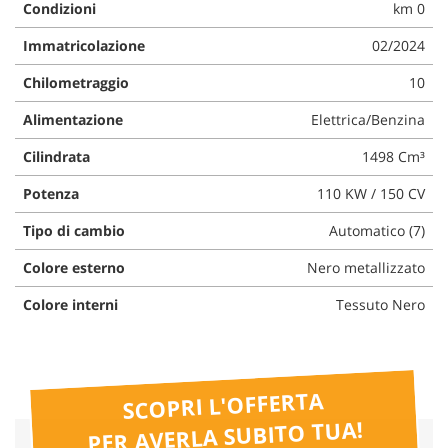
Condizioni
km 0
questi
strumenti
Immatricolazione
02/2024
di
tracciamento
Chilometraggio
10
si
rimanda
Alimentazione
Elettrica/Benzina
alla
Cilindrata
1498 Cm³
cookie
policy.
Potenza
110 KW / 150 CV
Puoi
rivedere
Tipo di cambio
Automatico (7)
e
modificare
Colore esterno
Nero metallizzato
le
tue
Colore interni
Tessuto Nero
scelte
in
qualsiasi
momento.
SCOPRI L'OFFERTA
PER AVERLA SUBITO TUA!