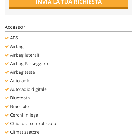
INVIA LA TUA RICHIESTA
Salva
le
impostazioni
Accessori
ABS
Airbag
Airbag laterali
Airbag Passeggero
Airbag testa
Autoradio
Autoradio digitale
Bluetooth
Bracciolo
Cerchi in lega
Chiusura centralizzata
Climatizzatore