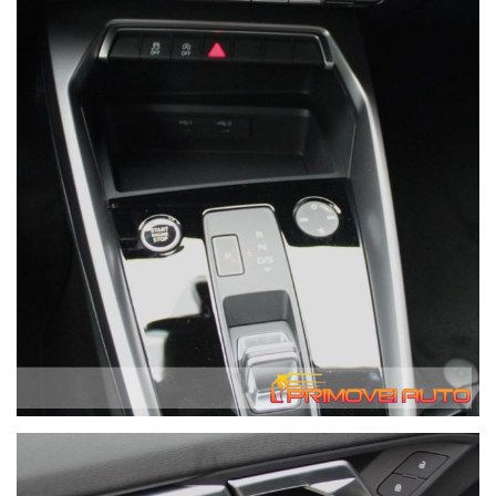
vocale Controllo automatico della pressione dei pneumatici
Servosterzo Schermo tattile ESP Centralizzata Luci di
posizione a LED GPS Isofix Cerchi in lega Kit di riparazione
pneumatici di emergenza vivavoce Computer di bordo Fari
anteriori a LED Porta USB Radio DAB Controllo adattivo della
velocità Specchietto retrovisore esterno elettrico Specchietto
retrovisore automatico antiabbagliamento Sedili riscaldati
Streaming musicale integrato Sistema di controllo della
trazione Sistema di chiamata di emergenza Sistema di avviso
di distanza Sistema di rilevamento della fatica Sistema di
limitazione della velocità Sistema di pulizia dei fari Stop &
Start Chiusura centralizzata senza chiave Alzacristalli elettrici
Volante in pelle Volante multifunzione Pacchetto invernale