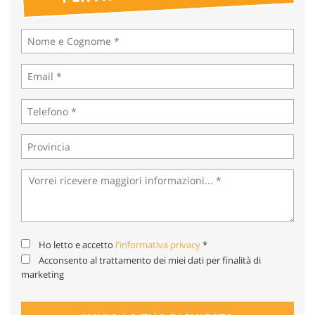
tta
ti
mpre
Cookie necessari
litato
Cookie delle preferenze
Cookie per il miglioramento dell'esperienza utente
Cookie analitici
Cookie di marketing
Ho letto e accetto
l'informativa privacy
*
Leggi
Acconsento al trattamento dei miei dati per finalità di
la
marketing
cookie
policy