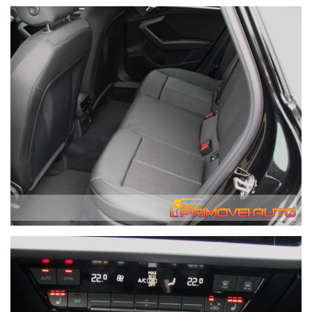
messaggi di posta elettronica potrebbero essere gestiti in
tempo meno rapidi.
Possibilità di consegna anche a domicilio con mezzo
attrezzato - il costo di questo servizio varia in base a i
chilometri di percorrenza. Contattateci per avere queste
informazioni, grazie. We speak English.
In caso di acquisto forniamo gratuitamente alla nostra
clientela che lo richieda, il servizio di recupero dalla Stazione
Ferroviaria Centrale di Modena fino alla nostra sede.
Migliaia di clienti hanno acquistato da noi da tutta Italia.
Abbiamo parecchi depositi quindi non tutte le auto sono in
salone.
I tempi di preconsegna per le auto non in sede sono
solitamente 7 giorni.
Centinaia di migliaia di auto non ci stanno tutte in salone
come pensano purtroppo alcuni clienti.
ABS Airbag frontali, laterali e altri airbag Avviso di deviazione
dalla corsia Android Auto Immobilizzatore Apple CarPlay
Sistema di assistenza alla frenata di emergenza Sistema di
assistenza alla partenza in salita Connessione Bluetooth
Sensore di luce Sensore pioggia Ricarica induttiva per
smartphone Climatizzatore automatico bizona Controllo