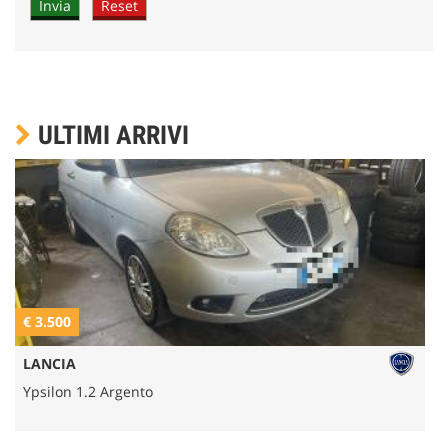
ULTIMI ARRIVI
€ 3.500
€
LANCIA
Ypsilon 1.2 Argento