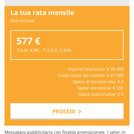
La tua rata mensile
(IVA inclusa)
577 €
T.A.N. 4,9% - T.A.E.G.
5,36
%
Importo finanziato: €
35.900
Costo totale del credito: €
41.508
Spese di incasso rata: €
0
Spese istruttoria: €
350
Spese assicurative: €
0
PROCEDI
Contattaci
Messaggio pubblicitario con finalità promozionale. I valori in