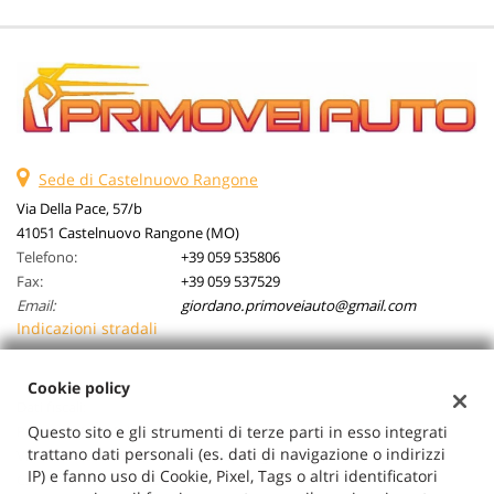
Sede di Castelnuovo Rangone
Via Della Pace, 57/b
41051 Castelnuovo Rangone (MO)
Telefono:
+39 059 535806
Fax:
+39 059 537529
Email:
giordano.primoveiauto@gmail.com
Indicazioni stradali
Cookie policy
Dati fiscali:
Questo sito e gli strumenti di terze parti in esso integrati
Primovei Auto Srl
trattano dati personali (es. dati di navigazione o indirizzi
Via Della Pace, 57/b, Castelnuovo Rangone (MO)
IP) e fanno uso di Cookie, Pixel, Tags o altri identificatori
C.F/P.IVA:
03026710362