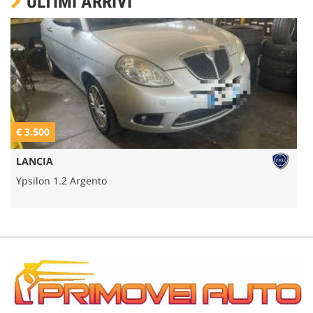
ULTIMI ARRIVI
€ 3.500
€
LANCIA
Ypsilon 1.2 Argento