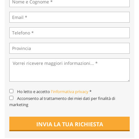
tta
ti
mpre
Cookie necessari
litato
Cookie delle preferenze
Cookie per il miglioramento dell'esperienza utente
Cookie analitici
Cookie di marketing
Ho letto e accetto
l'informativa privacy
*
Acconsento al trattamento dei miei dati per finalità di
marketing
Leggi
la
cookie
INVIA LA TUA RICHIESTA
policy