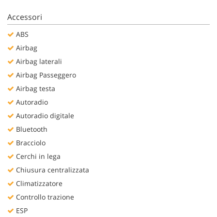
Salva
le
Accessori
impostazioni
ABS
Airbag
Airbag laterali
Airbag Passeggero
Airbag testa
Autoradio
Autoradio digitale
Bluetooth
Bracciolo
Cerchi in lega
Chiusura centralizzata
Climatizzatore
Controllo trazione
ESP