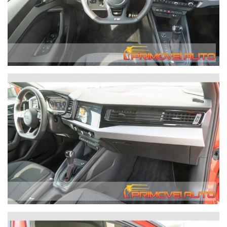
chilometri di percorrenza. Contattateci per avere queste
informazioni, grazie. We speak English.
In caso di acquisto forniamo gratuitamente alla nostra
clientela che lo richieda, il servizio di recupero dalla Stazione
Ferroviaria Centrale di Modena fino alla nostra sede.
Migliaia di clienti hanno acquistato da noi da tutta Italia.
Abbiamo parecchi depositi quindi non tutte le auto sono in
salone.
I tempi di preconsegna per le auto non in sede sono
solitamente 7 giorni.
Centinaia di migliaia di auto non ci stanno tutte in salone
come pensano purtroppo alcuni clienti.
abs Bracciolo Airbag frontali e laterali e altri Avviso di
attraversamento involontario della corsia Android Auto
AppleCarPlay Assistenza alla partenza in salita Assistente
abbaglianti Bluetooth Cambio robotizzato Sensore di luce
Sensore di pioggia Libro di servizio Climatizzatore automatico
bizona Cabina di pilotaggio digitale Monitoraggio automatico
della pressione dei pneumatici Diesel con filtro antiparticolato
Servosterzo Illuminazione stradale senza abbagliamento ESP
Chiusura centralizzata Isofix (punti di ancoraggio seggiolino
bambino) Cerchi in lega lettore CD Computer di bordo