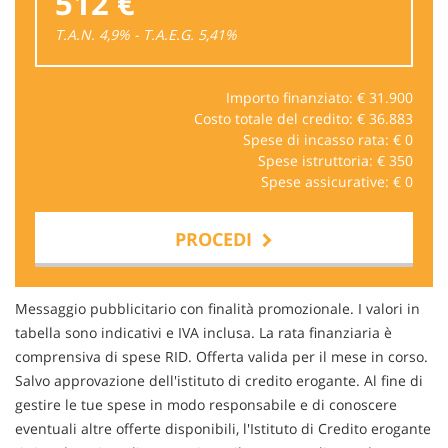
512 €
T.A.N. 4,9% - T.A.E.G.
5,41
%
Importo finanziato: €
31.900
Costo totale del credito: €
36.883
Spese di incasso rata: €
0
Spese istruttoria: €
350
Spese assicurative: €
0
PROCEDI
Contattaci
Messaggio pubblicitario con finalità promozionale. I valori in
tabella sono indicativi e IVA inclusa. La rata finanziaria è
comprensiva di spese RID. Offerta valida per il mese in corso.
Salvo approvazione dell'istituto di credito erogante. Al fine di
gestire le tue spese in modo responsabile e di conoscere
eventuali altre offerte disponibili, l'Istituto di Credito erogante