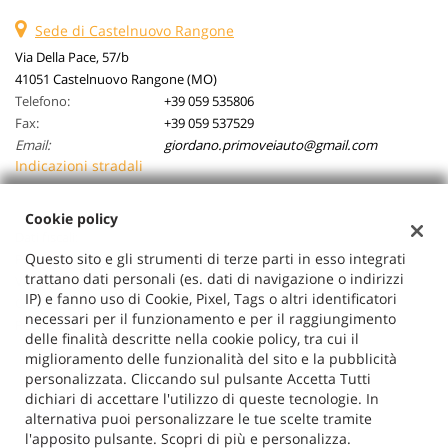
Sede di Castelnuovo Rangone
Via Della Pace, 57/b
41051 Castelnuovo Rangone (MO)
Telefono:
+39 059 535806
Fax:
+39 059 537529
Email:
giordano.primoveiauto@gmail.com
Indicazioni stradali
Cookie policy
Dati fiscali:
Questo sito e gli strumenti di terze parti in esso integrati
Primovei Auto Srl
trattano dati personali (es. dati di navigazione o indirizzi
Via Della Pace, 57/b, Castelnuovo Rangone (MO)
IP) e fanno uso di Cookie, Pixel, Tags o altri identificatori
C.F/P.IVA:
03026710362
necessari per il funzionamento e per il raggiungimento
Registro delle imprese:
MO
delle finalità descritte nella cookie policy, tra cui il
miglioramento delle funzionalità del sito e la pubblicità
personalizzata. Cliccando sul pulsante Accetta Tutti
dichiari di accettare l'utilizzo di queste tecnologie. In
alternativa puoi personalizzare le tue scelte tramite
l'apposito pulsante. Scopri di più e personalizza.