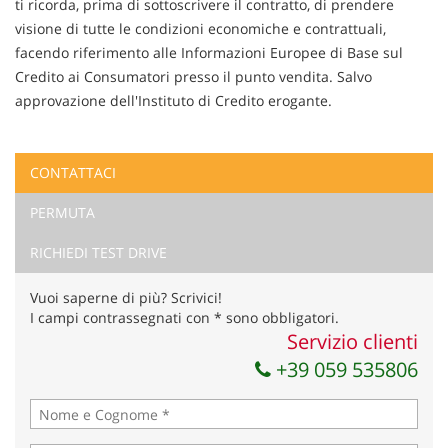
ti ricorda, prima di sottoscrivere il contratto, di prendere
visione di tutte le condizioni economiche e contrattuali,
facendo riferimento alle Informazioni Europee di Base sul
Credito ai Consumatori presso il punto vendita. Salvo
approvazione dell'Instituto di Credito erogante.
CONTATTACI
Ho letto e accetto
l'informativa privacy
*
PERMUTA
Acconsento al trattamento dei miei dati per finalità di
marketing
RICHIEDI TEST DRIVE
Invia la tua richiesta
Vuoi saperne di più? Scrivici!
I campi contrassegnati con * sono obbligatori.
Servizio clienti
+39 059 535806