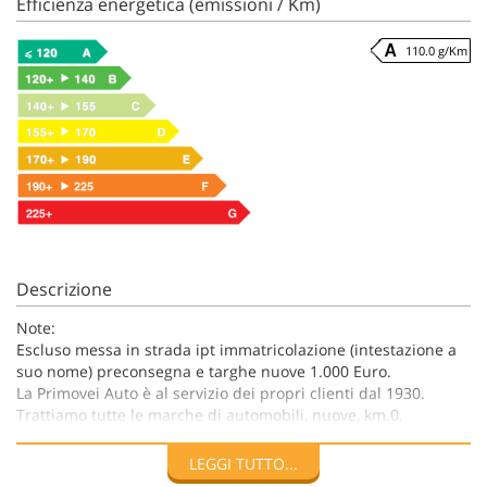
Efficienza energetica (emissioni / Km)
110.0 g/Km
Descrizione
Note:
Escluso messa in strada ipt immatricolazione (intestazione a
suo nome) preconsegna e targhe nuove 1.000 Euro.
La Primovei Auto è al servizio dei propri clienti dal 1930.
Trattiamo tutte le marche di automobili, nuove, km.0,
seminuove, e usate, sia Nazionali che Europee.
Offriamo alla ns. clientela finanziamenti personalizzati da 12
LEGGI TUTTO...
a 96 mesi, possibilità di leasing e full Leasing sul nuovo sul