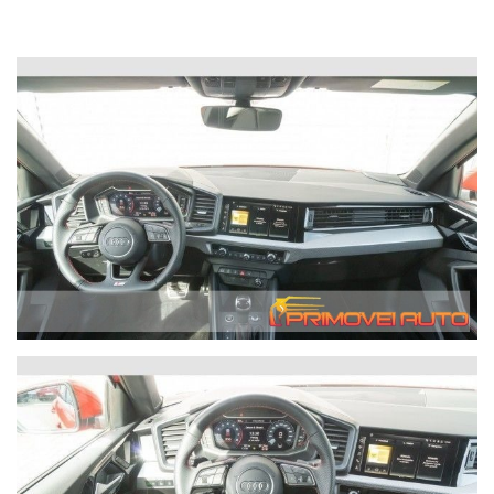
km.0 e sul seminuovo.
Le informazioni sugli allestimenti dei veicoli offerti
potrebbero essere soggette a modifiche e contenere errori di
stampa e/o omissioni non volute. Le scorte di talune offerte
sono limitate e potrebbero esaurirsi rapidamente. I contratti
saranno convalidati solo a seguito di verifica sulla
disponibilità.
I prezzi esposti,salvo quanto eventualmente indicato, sono già
scontati.
Abbiamo parecchi depositi quindi non tutte le auto sono in
salone.
Il valore dell'auto usata da permutare verrà da noi
determinato solo in base alle condizioni effettive del veicolo
dopo averlo esaminato. Le valutazioni fatte telefonicamente
saranno quindi del tutto indicative.
Per ottenere velocemente le informazioni desiderate,
invitiamo gli interessati a telefonare. Le chiamate ricevute
ottengono una risposta prioritaria e immediata mentre i
messaggi di posta elettronica potrebbero essere gestiti in
tempo meno rapidi.
Possibilità di consegna anche a domicilio con mezzo
attrezzato - il costo di questo servizio varia in base a i