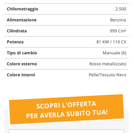
questi
Chilometraggio
2.500
strumenti
di
Alimentazione
Benzina
tracciamento
si
Cilindrata
999 Cm³
rimanda
alla
Potenza
81 KW / 110 CV
cookie
Tipo di cambio
Manuale (6)
policy.
Puoi
Colore esterno
Rosso metallizzato
rivedere
e
Colore interni
Pelle/Tessuto Nero
modificare
le
tue
scelte
in
SCOPRI L'OFFERTA
qualsiasi
PER AVERLA SUBITO TUA!
momento.