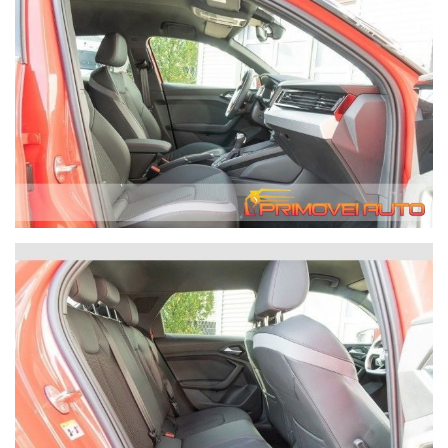
Pacchetto sportivo Fari a LED porta USB Radio DAB Cruise
control adattivo Specchietto esterno elettrico Specchietto
retrovisore interno automatico antiabbagliante Sedili
riscaldati Sedili sportivi Sospensioni sportive Sistema di
controllo della trazione Sistema di chiamata di emergenza
Sistema di limiti di velocità Sistema sonoro Sistema Stop &
Start Sintonizzatore/radio Veicolo per non fumatori Chiusura
centralizzata senza chiave Alzacristalli elettrici Volante in
pelle Volante multifunzione