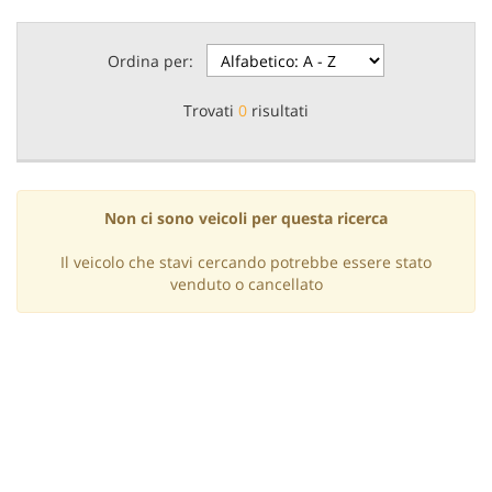
questi
strumenti
Ordina per:
di
tracciamento
si
Trovati
0
risultati
rimanda
alla
cookie
policy.
Puoi
Non ci sono veicoli per questa ricerca
rivedere
e
Il veicolo che stavi cercando potrebbe essere stato
modificare
venduto o cancellato
le
tue
scelte
in
qualsiasi
momento.