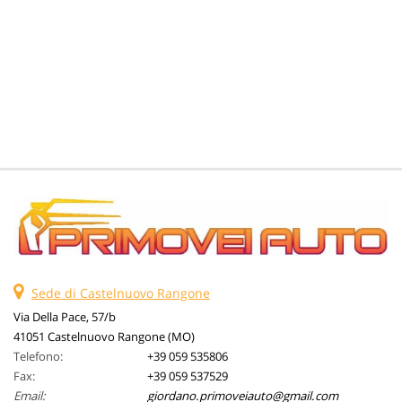
tta
ti
mpre
Cookie necessari
litato
Cookie delle preferenze
Cookie per il miglioramento dell'esperienza utente
Cookie analitici
Cookie di marketing
Sede di Castelnuovo Rangone
Via Della Pace, 57/b
Leggi
41051 Castelnuovo Rangone (MO)
la
cookie
Telefono:
+39 059 535806
policy
Fax:
+39 059 537529
Email:
giordano.primoveiauto@gmail.com