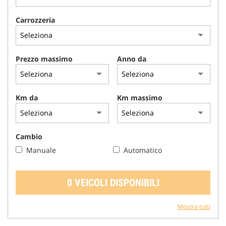
tracciamento
che
Carrozzeria
adottiamo
per
offrire
le
Prezzo massimo
Anno da
funzionalità
e
svolgere
le
Km da
Km massimo
attività
di
seguito
descritte.
Cambio
Per
Manuale
Automatico
ottenere
maggiori
informazioni
0 VEICOLI DISPONIBILI
sull'utilità
e
sul
Mostra tutti
funzionamento
di